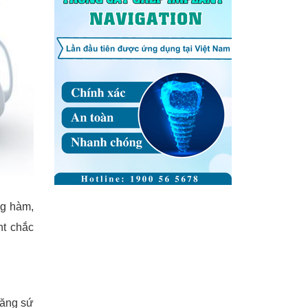
ng hàm,
nt chắc
răng sứ