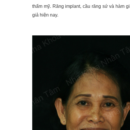
thẩm mỹ. Răng implant, cầu răng sứ và hàm giả
giả hiện nay.