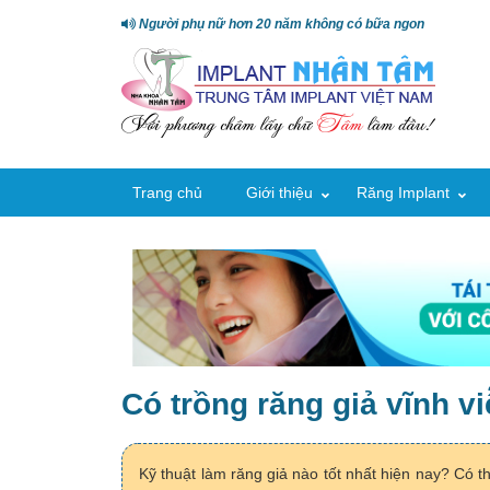
Người phụ nữ hơn 20 năm không có bữa ngon
Trang chủ
Giới thiệu
Răng Implant
Có trồng răng giả vĩnh 
Kỹ thuật làm răng giả nào tốt nhất hiện nay? Có t