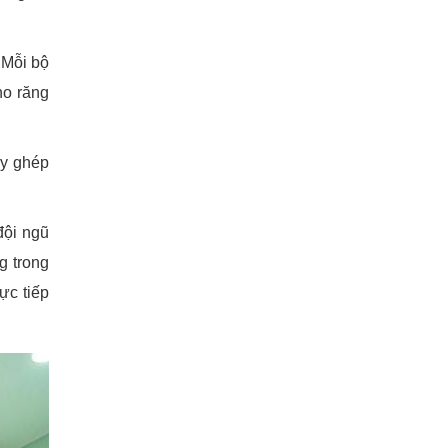
 Mỗi bộ
ho răng
ấy ghép
đội ngũ
g trong
ực tiếp