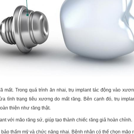
đã mất. Trong quá trình ăn nhai, trụ implant tác động vào xươ
gừa tình trạng tiêu xương do mất răng. Bên cạnh đó, trụ impla
àn thiện như răng thật.
ant với mão răng sứ, giúp tạo thành chiếc răng giả hoàn chỉnh.
ảm bảo thẩm mỹ và chức năng nhai. Bệnh nhân có thể chọn mão 