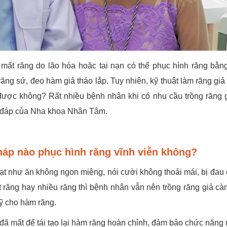
 mất răng do lão hóa hoặc tai nạn có thể phục hình răng bằn
ng sứ, đeo hàm giả tháo lắp. Tuy nhiên, kỹ thuật làm răng giả 
 được không? Rất nhiều bệnh nhân khi có nhu cầu trồng răng 
ải đáp của Nha khoa Nhân Tâm.
háp nào phục hình răng vĩnh viễn không?
ạt như ăn không ngon miệng, nói cười không thoải mái, bị đau 
t răng hay nhiều răng thì bệnh nhân vẫn nên trồng răng giả c
ỹ cho hàm răng.
đã mất để tái tạo lại hàm răng hoàn chỉnh, đảm bảo chức năng 