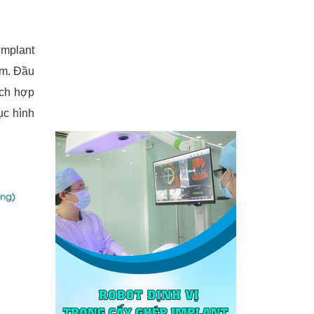
Implant
mm. Đầu
ích hợp
ục hình