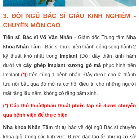
3. ĐỘI NGŨ BÁC SĨ GIÀU KINH NGHIỆM -
CHUYÊN MÔN CAO
Tiến sĩ. Bác sĩ Võ Văn Nhân
- Giám đốc Trung tâm
Nha
khoa Nhân Tâm
- Bác sĩ thực hiện thành công song hành 2
kỹ thuật khó nhất trong
Implant
(Dời dây thần kinh hàm
dưới và
cấy ghép implant xương gò má
phục hình trên
Implant
(*)
) trên cùng 1 bệnh nhân. Đây được cho là thành
tựu nổi bật, qua đó mở ra cơ hội điều trị cho những người
mất răng lâu năm, không có răng bẩm sinh.
(*) Các thủ thuật/phẫu thuật phức tạp sẽ được chuyển
qua bệnh viện để thực hiện
Nha khoa Nhân Tâm
rất tự hào về đội ngũ Bác sĩ chuyên
khoa giỏi trong các lĩnh vực. Được đào tạo từ những cơ sở