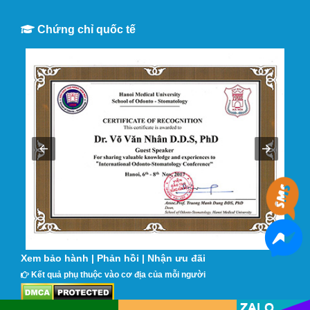
Chứng chỉ quốc tế
Xem bảo hành
|
Phản hồi
|
Nhận ưu đãi
Kết quả phụ thuộc vào cơ địa của mỗi người