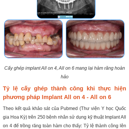
Cấy ghép implant All on 4, All on 6 mang lại hàm răng hoàn
hảo
Tỷ lệ cấy ghép thành công khi thực hiện
phương pháp Implant All on 4 - All on 6
Theo kết quả khảo sát của Pubmed (Thư viện Y học Quốc
gia Hoa Kỳ) trên 250 bệnh nhân sử dụng kỹ thuật Implant All
on 4 để trồng răng toàn hàm cho thấy: Tỷ lệ thành công lên