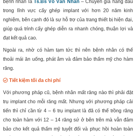
bệnh nhân là
Ts.Bs Võ Văn Nhân
– Chuyên gia hàng đầu
trong lĩnh vực cấy ghép implant với hơn 20 năm kinh
nghiệm, bên cạnh đó là sự hỗ trợ của trang thiết bị hiện đại,
giúp quá trình cấy ghép diễn ra nhanh chóng, thuận lợi và
đạt kết quả cao.
Ngoài ra, nhờ có hàm tạm tức thì nên bệnh nhân có thể
thoải mái ăn uống, phát âm và đảm bảo thẩm mỹ cho hàm
răng.
Tiết kiệm tối đa chi phí
Với phương pháp cũ, bệnh nhân mất răng nào thì phải đặt
trụ implant cho mỗi răng mất. Nhưng với phương pháp cải
tiến thì chỉ cần từ 4 – 6 trụ implant là đã có thể trồng răng
cho toàn hàm với 12 – 14 răng sứ ở bên trên mà vẫn đảm
bảo cho kết quả thẩm mỹ tuyệt đối và phục hồi hoàn toàn