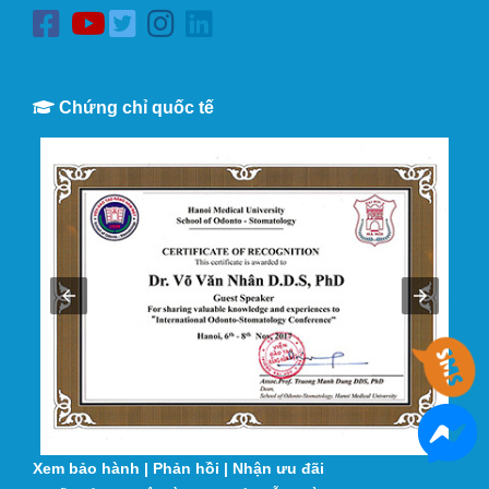
Chứng chỉ quốc tế
Xem bảo hành
|
Phản hồi
|
Nhận ưu đãi