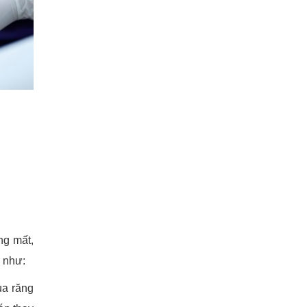
ng mất,
i như:
ủa răng