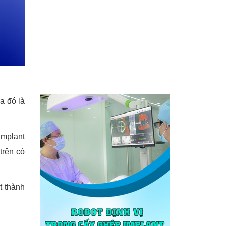
a đó là
Implant
trên có
t thành