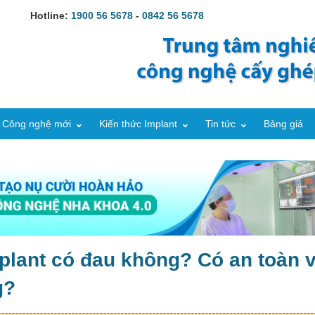
Hotline:
1900 56 5678
-
0842 56 5678
Công nghệ mới
Kiến thức Implant
Tin tức
Bảng giá
plant có đau không? Có an toàn 
g?