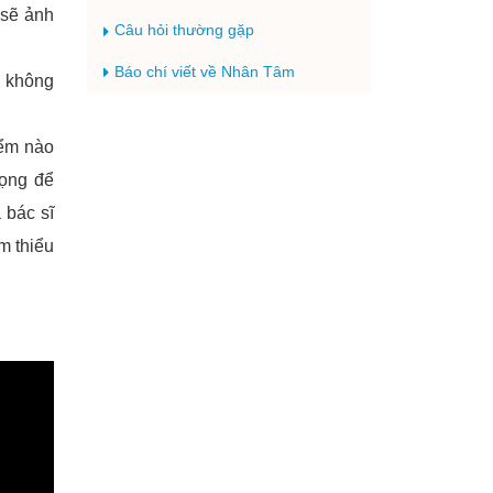
 sẽ ảnh
Câu hỏi thường gặp
Báo chí viết về Nhân Tâm
: không
iểm nào
rọng để
 bác sĩ
m thiểu