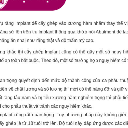
ụ răng Implant để cấy ghép vào xương hàm nhằm thay thế vị 
ăng sứ lên trên trụ Implant thông qua khớp nối Abutment để tạ
năng ăn nhai như răng thật và độ thẩm mỹ cao.
g khác thì cấy ghép Implant cũng có thể gây một số nguy h
tố an toàn bắt buộc. Theo đó, một số trường hợp nguy hiểm có 
n trọng quyết định đến mức độ thành công của ca phẫu thuậ
kiện về chất lượng và số lượng thì mới có thể nâng đỡ và giữ v
t răng lâu năm và bị tiêu xương hàm nghiêm trọng thì phải ti
i cho phẫu thuật và tránh các nguy hiểm khác.
Implant cũng rất quan trọng. Tuy phương pháp này không giới
cấy ghép là từ 18 tuổi trở lên. Độ tuổi này đáp ứng được các đi