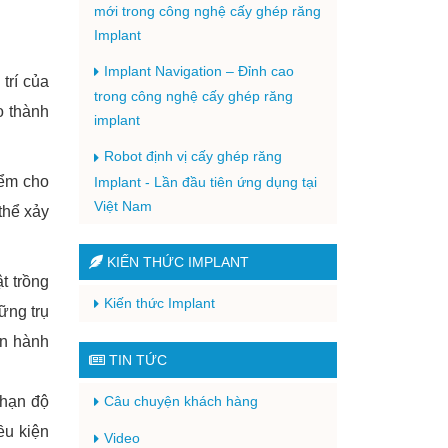
mới trong công nghệ cấy ghép răng
Implant
Implant Navigation – Đỉnh cao
trí của
trong công nghệ cấy ghép răng
o thành
implant
Robot định vị cấy ghép răng
iểm cho
Implant - Lần đầu tiên ứng dụng tại
Việt Nam
thể xảy
KIẾN THỨC IMPLANT
t trồng
Kiến thức Implant
ững trụ
ến hành
TIN TỨC
Câu chuyện khách hàng
 hạn độ
ều kiện
Video