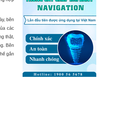
ày, bên
của các
g thật,
ng. Bên
thể gắn