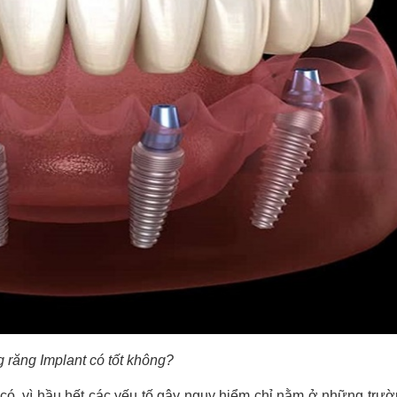
g răng Implant có tốt không?
à có, vì hầu hết các yếu tố gây nguy hiểm chỉ nằm ở những trư