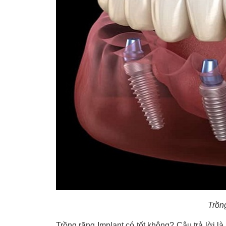
Trồn
Trồng răng Implant có tốt không? Câu trả lời l