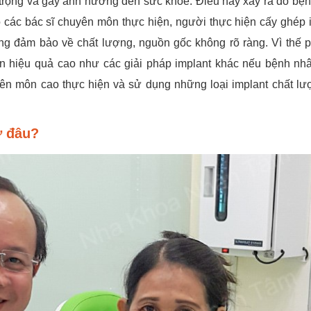
 trọng và gây ảnh hưởng đến sức khỏe. Điều này xảy ra do bệ
ó các bác sĩ chuyên môn thực hiện, người thực hiện cấy ghép 
không đảm bảo về chất lượng, nguồn gốc không rõ ràng. Vì thế
n hiệu quả cao như các giải pháp implant khác nếu bệnh nh
uyên môn cao thực hiện và sử dụng những loại implant chất lư
ở đâu?