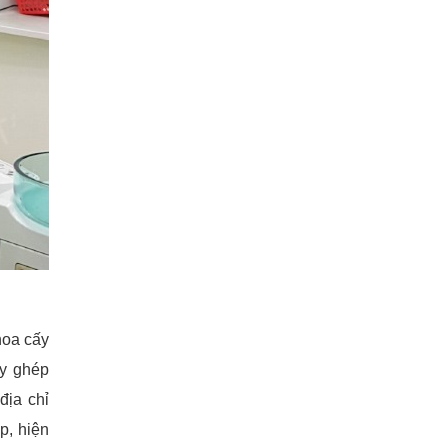
hoa cấy
ấy ghép
địa chỉ
p, hiện