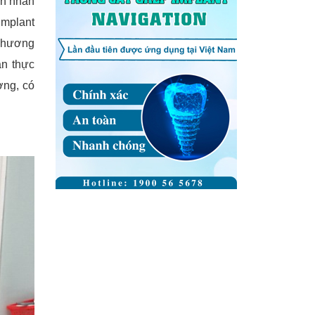
nh nhân
implant
 phương
ân thực
ợng, có