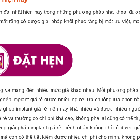
ện đại nhất hiện nay trong những phương pháp nha khoa, đượ
ất răng có được giải pháp khôi phục răng bị mất ưu việt, m
ng và mang đến nhiều mức giá khác nhau. Mỗi phương pháp
 ghép implant giá rẻ được nhiều người ưa chuộng lựa chọn h
ấy ghép implant giá rẻ hiện nay khá nhiều và được nhiều ngư
rẻ và thường có chi phí khá cao, không phải ai cũng có thể th
ng giải pháp implant giá rẻ, bệnh nhân không chỉ có được gi
 mà còn có thể tiết kiệm được nhiều chi phí cho mình, không p