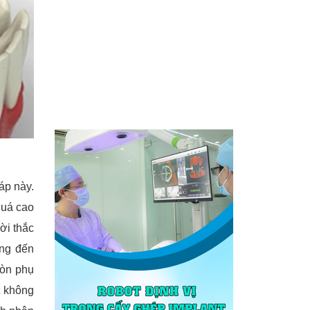
áp này.
quá cao
ời thắc
ang đến
còn phụ
t không