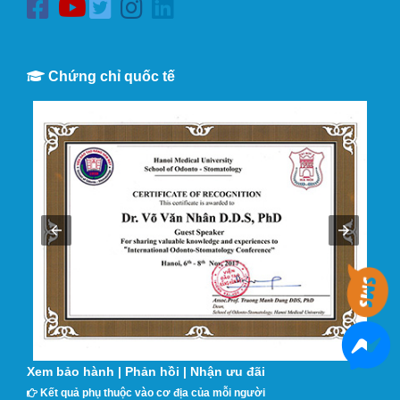
Chứng chỉ quốc tế
Xem bảo hành
|
Phản hồi
|
Nhận ưu đãi
Kết quả phụ thuộc vào cơ địa của mỗi người