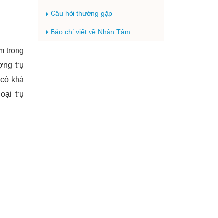
Câu hỏi thường gặp
Báo chí viết về Nhân Tâm
m trong
ợng trụ
 có khả
oại trụ