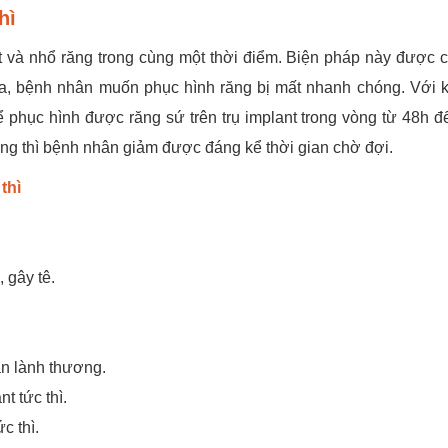
hì
nt và nhổ răng trong cùng một thời điểm. Biện pháp này được c
, bệnh nhân muốn phục hình răng bị mất nhanh chóng. Với k
hể phục hình được răng sứ trên trụ implant trong vòng từ 48h đ
ờng thì bệnh nhân giảm được đáng kể thời gian chờ đợi.
thì
 gây tê.
an lành thương.
t tức thì.
c thì.