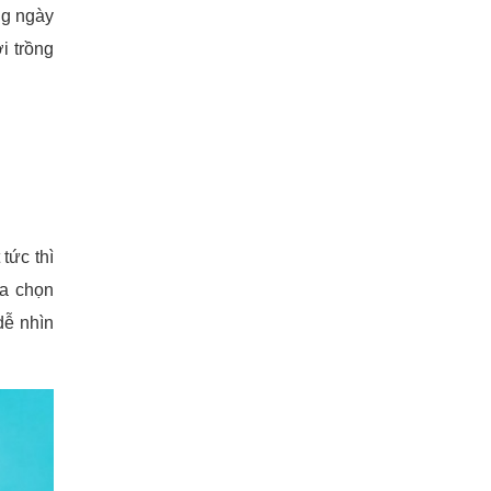
ng ngày
i trồng
tức thì
ựa chọn
dễ nhìn