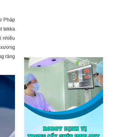
từ Pháp
t tekka
i nhiều
c xương
ng răng