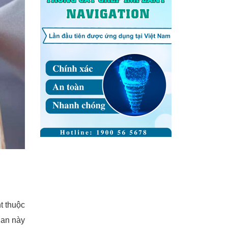
nt thuộc
ian này