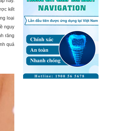
áp này.
ược kết
ng loại
đề nguy
nh răng
ành quá