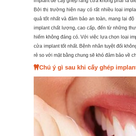
implant để cấy ghép răng cửa không phải là đ
Bởi thị trường hiện nay có rất nhiều loại im
quả tốt nhất và đảm bảo an toàn, mang lại độ
implant chất lượng, cao cấp, đến từ những thươ
hiểm không đáng có. Với việc lựa chọn loại im
cửa implant tốt nhất. Bệnh nhân tuyệt đối khôn
rẻ so với mặt bằng chung sẽ khó đảm bảo về c
Chú ý gì sau khi cấy ghép implan