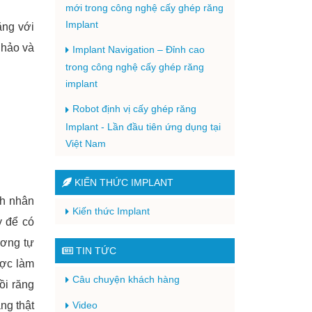
mới trong công nghệ cấy ghép răng
Implant
ăng với
 hảo và
Implant Navigation – Đỉnh cao
trong công nghệ cấy ghép răng
implant
Robot định vị cấy ghép răng
Implant - Lần đầu tiên ứng dụng tại
Việt Nam
KIẾN THỨC IMPLANT
nh nhân
Kiến thức Implant
y để có
ương tự
TIN TỨC
ược làm
Câu chuyện khách hàng
ồi răng
ng thật
Video