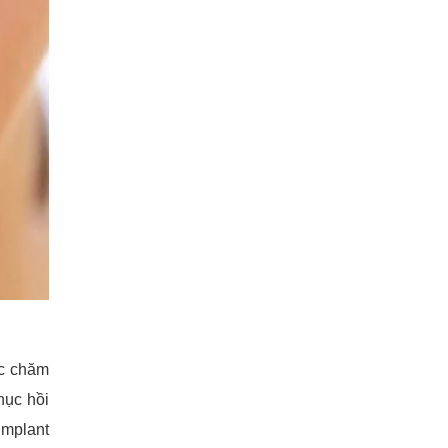
ệc chăm
hục hồi
implant