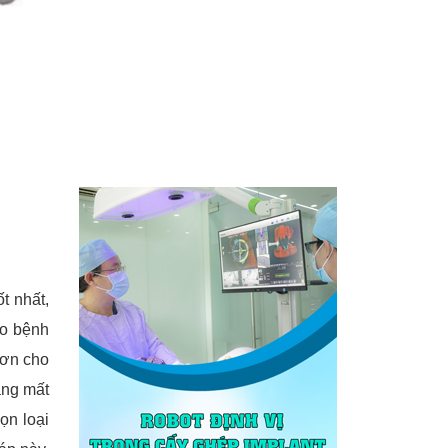
t nhất,
ho bệnh
hơn cho
ạng mất
ọn loại