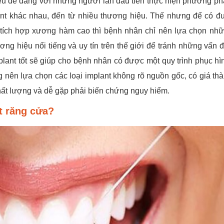
iều dễ dàng với những người lần đầu tiên thực hiện phương ph
plant khác nhau, đến từ nhiều thương hiệu. Thế nhưng để có đ
 tích hợp xương hàm cao thì bệnh nhân chỉ nên lựa chọn nhữ
ng hiệu nổi tiếng và uy tín trên thế giới để tránh những vấn 
plant tốt sẽ giúp cho bệnh nhân có được một quy trình phục hì
g nên lựa chọn các loại implant không rõ nguồn gốc, có giá th
hất lượng và dễ gặp phải biến chứng nguy hiểm.
t răng cửa?