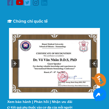
Chứng chỉ quốc tế
Xem bảo hành
|
Phản hồi
|
Nhận ưu đãi
Kết quả phụ thuộc vào cơ địa của mỗi người