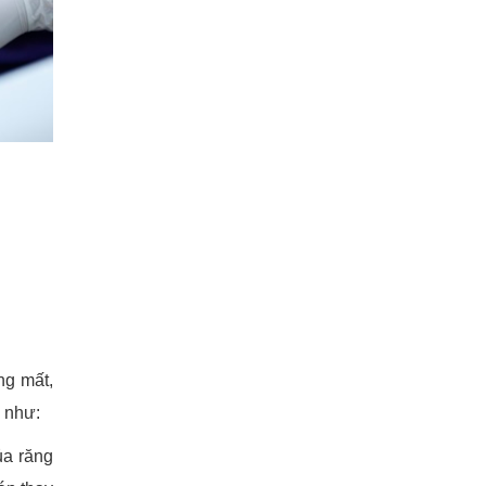
ng mất,
i như:
ủa răng