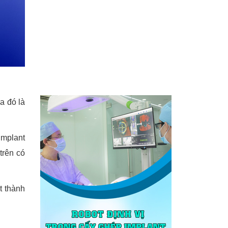
a đó là
Implant
trên có
t thành