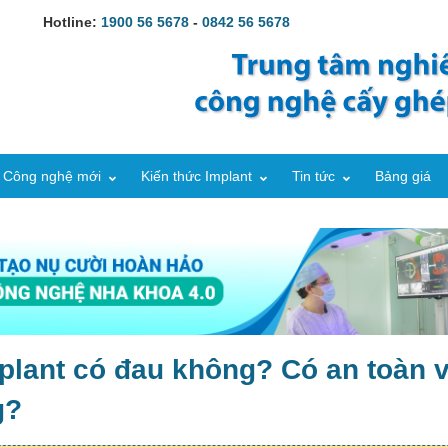
Hotline:
1900 56 5678
-
0842 56 5678
Công nghệ mới
Kiến thức Implant
Tin tức
Bảng giá
plant có đau không? Có an toàn 
g?