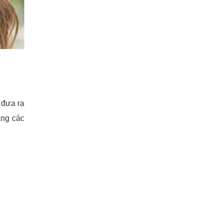
 đưa ra
ằng các