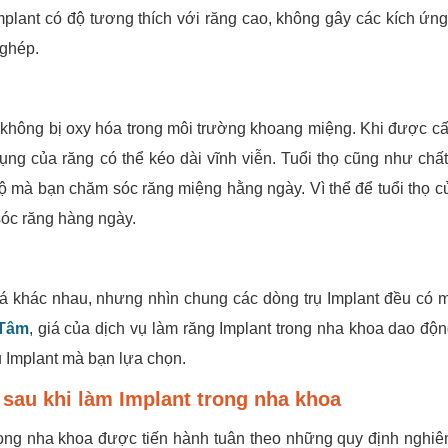
Implant có độ tương thích với răng cao, không gây các kích ứng
 ghép.
t, không bị oxy hóa trong môi trường khoang miệng. Khi được c
ụng của răng có thể kéo dài vĩnh viễn. Tuổi thọ cũng như chấ
ộ mà bạn chăm sóc răng miệng hằng ngày. Vì thể để tuổi thọ c
sóc răng hàng ngày.
iá khác nhau, nhưng nhìn chung các dòng trụ Implant đều có 
 Tâm
, giá của dịch vụ làm răng Implant trong nha khoa dao độn
ụ Implant mà bạn lựa chọn.
 sau khi làm Implant trong nha khoa
 trong nha khoa được tiến hành tuân theo những quy định nghiê