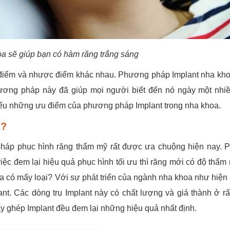
oa sẽ giúp bạn có hàm răng trắng sáng
iểm và nhược điểm khác nhau. Phương pháp Implant nha kh
ương pháp này đã giúp mọi người biết đến nó ngày một nhi
hiểu những ưu điểm của phương pháp Implant trong nha khoa.
i?
pháp phục hình răng thẩm mỹ rất được ưa chuộng hiện nay.
ệc đem lại hiệu quả phục hình tối ưu thì răng mới có độ thẩm
 có mấy loại? Với sự phát triển của ngành nha khoa như hiện n
lant. Các dòng trụ Implant này có chất lượng và giá thành ở rấ
y ghép Implant đều đem lại những hiệu quả nhất định.