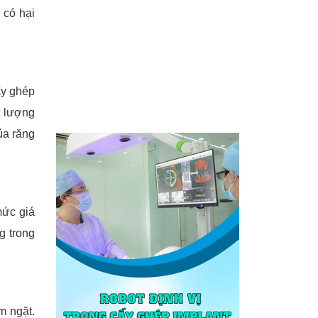
 có hại
ấy ghép
t lượng
ủa răng
mức giá
g trong
m ngặt.